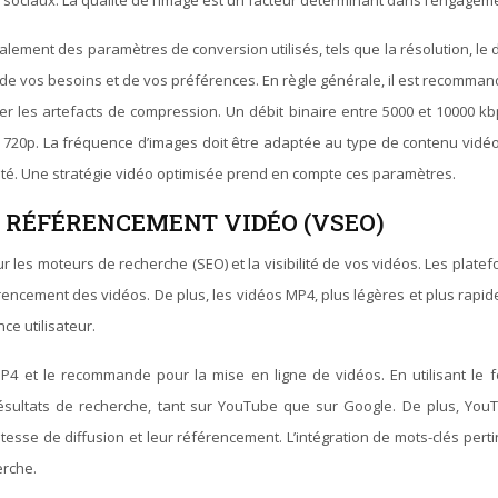
ux sociaux. La qualité de l’image est un facteur déterminant dans l’engagem
lement des paramètres de conversion utilisés, tels que la résolution, le déb
de vos besoins et de vos préférences. En règle générale, il est recommand
ter les artefacts de compression. Un débit binaire entre 5000 et 10000 
éo 720p. La fréquence d’images doit être adaptée au type de contenu vidé
dité. Une stratégie vidéo optimisée prend en compte ces paramètres.
DU RÉFÉRENCEMENT VIDÉO (VSEO)
pour les moteurs de recherche (SEO) et la visibilité de vos vidéos. Les pla
érencement des vidéos. De plus, les vidéos MP4, plus légères et plus rapi
ce utilisateur.
P4 et le recommande pour la mise en ligne de vidéos. En utilisant le
sultats de recherche, tant sur YouTube que sur Google. De plus, You
itesse de diffusion et leur référencement. L’intégration de mots-clés perti
erche.