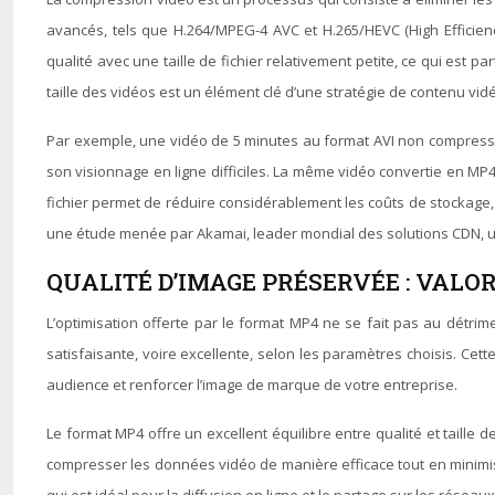
avancés, tels que H.264/MPEG-4 AVC et H.265/HEVC (High Efficienc
qualité avec une taille de fichier relativement petite, ce qui est p
taille des vidéos est un élément clé d’une stratégie de contenu vi
Par exemple, une vidéo de 5 minutes au format AVI non compressé p
son visionnage en ligne difficiles. La même vidéo convertie en MP4
fichier permet de réduire considérablement les coûts de stockage, 
une étude menée par Akamai, leader mondial des solutions CDN, u
QUALITÉ D’IMAGE PRÉSERVÉE : VALO
L’optimisation offerte par le format MP4 ne se fait pas au détrim
satisfaisante, voire excellente, selon les paramètres choisis. Cett
audience et renforcer l’image de marque de votre entreprise.
Le format MP4 offre un excellent équilibre entre qualité et taille 
compresser les données vidéo de manière efficace tout en minimisan