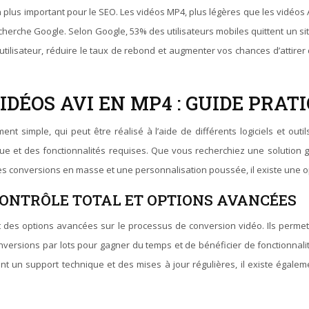
plus important pour le SEO. Les vidéos MP4, plus légères que les vidéos A
cherche Google. Selon Google, 53% des utilisateurs mobiles quittent un sit
 utilisateur, réduire le taux de rebond et augmenter vos chances d’attirer
ÉOS AVI EN MP4 : GUIDE PRATI
t simple, qui peut être réalisé à l’aide de différents logiciels et outi
ue et des fonctionnalités requises. Que vous recherchiez une solution gr
des conversions en masse et une personnalisation poussée, il existe une 
 CONTRÔLE TOTAL ET OPTIONS AVANCÉES
 et des options avancées sur le processus de conversion vidéo. Ils perm
onversions par lots pour gagner du temps et de bénéficier de fonctionnali
rant un support technique et des mises à jour régulières, il existe égale