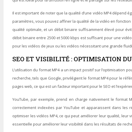
qui est idéal pour la diffusion en ligne et le partage sur les résea
Il est important de noter que la qualité d’une vidéo MP4 dépend éga
paramètres, vous pouvez affiner la qualité de la vidéo en fonction 
qualité optimale, et un débit binaire suffisamment élevé pour évi
débit binaire entre 2500 et 5000 kbps est suffisant pour une vid
pour les vidéos de jeux ou les vidéos nécessitant une grande flui
SEO ET VISIBILITÉ : OPTIMISATION 
L’utilisation du format MP4 a un impact positif sur l’optimisation 
recherche, tels que Google, privilégient le format MP4 pour le réf
pages web, ce qui est un facteur important pour le SEO et l’expérien
YouTube, par exemple, prend en charge nativement le format M
correctement indexées par YouTube et apparaissent dans les ré
optimiser les vidéos MP4, ce qui peut améliorer leur qualité, leur v
essentielle pour améliorer leur visibilité dans les résultats de rech