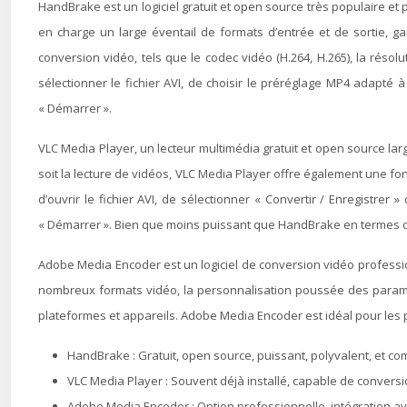
HandBrake est un logiciel gratuit et open source très populaire et
en charge un large éventail de formats d’entrée et de sortie, ga
conversion vidéo, tels que le codec vidéo (H.264, H.265), la résolu
sélectionner le fichier AVI, de choisir le préréglage MP4 adapté 
« Démarrer ».
VLC Media Player, un lecteur multimédia gratuit et open source lar
soit la lecture de vidéos, VLC Media Player offre également une fon
d’ouvrir le fichier AVI, de sélectionner « Convertir / Enregistre
« Démarrer ». Bien que moins puissant que HandBrake en termes de
Adobe Media Encoder est un logiciel de conversion vidéo profession
nombreux formats vidéo, la personnalisation poussée des paramètre
plateformes et appareils. Adobe Media Encoder est idéal pour les p
HandBrake : Gratuit, open source, puissant, polyvalent, et c
VLC Media Player : Souvent déjà installé, capable de conversio
Adobe Media Encoder : Option professionnelle, intégration ave