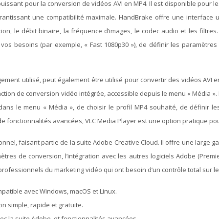
 puissant pour la conversion de vidéos AVI en MP4. Il est disponible pour 
rantissant une compatibilité maximale. HandBrake offre une interface u
tion, le débit binaire, la fréquence d’images, le codec audio et les filtr
à vos besoins (par exemple, « Fast 1080p30 »), de définir les paramètre
gement utilisé, peut également être utilisé pour convertir des vidéos AVI 
ction de conversion vidéo intégrée, accessible depuis le menu « Média ». 
r » dans le menu « Média », de choisir le profil MP4 souhaité, de définir
 fonctionnalités avancées, VLC Media Player est une option pratique pour
nel, faisant partie de la suite Adobe Creative Cloud. Il offre une large 
s de conversion, l’intégration avec les autres logiciels Adobe (Premiere 
rofessionnels du marketing vidéo qui ont besoin d’un contrôle total sur le
ompatible avec Windows, macOS et Linux.
n simple, rapide et gratuite.
c la suite Adobe, et fonctionnalités avancées.