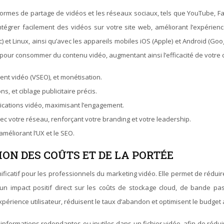
rmes de partage de vidéos et les réseaux sociaux, tels que YouTube, Face
grer facilement des vidéos sur votre site web, améliorant l’expérience
et Linux, ainsi qu’avec les appareils mobiles iOS (Apple) et Android (Go
lise pour consommer du contenu vidéo, augmentant ainsi l’efficacité de votr
ent vidéo (VSEO), et monétisation.
ns, et ciblage publicitaire précis.
blications vidéo, maximisant l’engagement.
ec votre réseau, renforçant votre branding et votre leadership.
améliorant l’UX et le SEO.
ION DES COÛTS ET DE LA PORTÉE
catif pour les professionnels du marketing vidéo. Elle permet de réduire 
a un impact positif direct sur les coûts de stockage cloud, de bande p
périence utilisateur, réduisent le taux d’abandon et optimisent le budget 
informations redondantes ou inutiles dans un fichier vidéo, afin de rédui