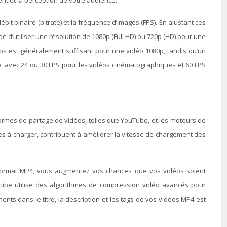
ent et la perception de votre audience.
it binaire (bitrate) et la fréquence d’images (FPS). En ajustant ces
é d’utiliser une résolution de 1080p (Full HD) ou 720p (HD) pour une
kbps est généralement suffisant pour une vidéo 1080p, tandis qu’un
o, avec 24 ou 30 FPS pour les vidéos cinématographiques et 60 FPS
teformes de partage de vidéos, telles que YouTube, et les moteurs de
des à charger, contribuent à améliorer la vitesse de chargement des
 format MP4, vous augmentez vos chances que vos vidéos soient
Tube utilise des algorithmes de compression vidéo avancés pour
nents dans le titre, la description et les tags de vos vidéos MP4 est