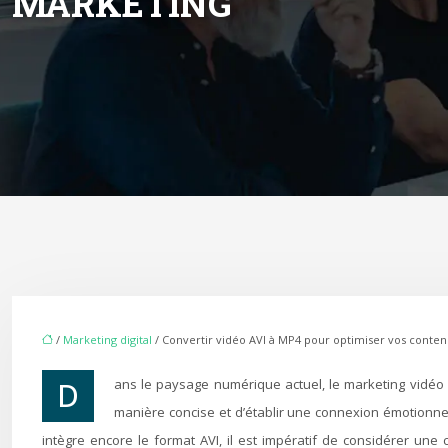
MARKETING
/
Marketing digital
/ Convertir vidéo AVI à MP4 pour optimiser vos conte
Dans le paysage numérique actuel, le marketing vidéo est devenu un outil incontournable pour les professionnels. Il permet de captiver l’attention, de transmettre des messages complexes de
manière concise et d’établir une connexion émotionnel
intègre encore le format AVI, il est impératif de considérer une c