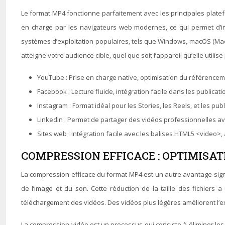
Le format MP4 fonctionne parfaitement avec les principales platefo
en charge par les navigateurs web modernes, ce qui permet d’inté
systèmes d’exploitation populaires, tels que Windows, macOS (Mac) 
atteigne votre audience cible, quel que soit l’appareil qu’elle uti
YouTube : Prise en charge native, optimisation du référencem
Facebook : Lecture fluide, intégration facile dans les publicatio
Instagram : Format idéal pour les Stories, les Reels, et les pu
LinkedIn : Permet de partager des vidéos professionnelles av
Sites web : Intégration facile avec les balises HTML5 <video>, 
COMPRESSION EFFICACE : OPTIMISAT
La compression efficace du format MP4 est un autre avantage signifi
de l’image et du son. Cette réduction de la taille des fichiers 
téléchargement des vidéos. Des vidéos plus légères améliorent l’ex
La compression vidéo est un processus qui consiste à éliminer les 