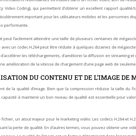
y Video Coding), qui permettent d’obtenir un excellent rapport qualité/t
articulièrement important pour les utilisateurs mobiles et les personnes di
déo performante.
eut facilement atteindre une taille de plusieurs centaines de mégaoctets
 avec un codec H.264 peut être réduite à quelques dizaines de mégaoctets,
d’accélérer les téléchargements, d’améliorer la diffusion en streaming et 
ne amélioration de la vitesse de chargement d’une page web de seuleme
RISATION DU CONTENU ET DE L’IMAGE DE
ent de la qualité d’image. Bien que la compression réduise la taille du f
e capacité à maintenir un bon niveau de qualité est essentielle pour valo
de fichier, un atout majeur pour le marketing vidéo. Les codecs H.264 et 
t la perte de qualité. En d’autres termes, vous pouvez obtenir une vidéo 