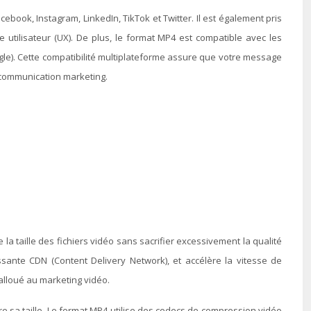
book, Instagram, LinkedIn, TikTok et Twitter. Il est également pris
 utilisateur (UX). De plus, le format MP4 est compatible avec les
ogle). Cette compatibilité multiplateforme assure que votre message
e communication marketing.
la taille des fichiers vidéo sans sacrifier excessivement la qualité
assante CDN (Content Delivery Network), et accélère la vitesse de
alloué au marketing vidéo.
re sa taille. Le format MP4 utilise des codecs de compression vidéo