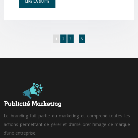
LIRE LA SUITE
1
2
3
…
5
Le branding fait partie du marketing et comprend toutes les
actions permettant de gérer et d’améliorer l’image de marque
d’une entreprise.