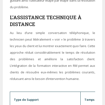
guidant ainsi l’utilisateur étape par étape dans la résolution
du problème.
L’ASSISTANCE TECHNIQUE À
DISTANCE
Au lieu d’une simple conversation téléphonique, le
technicien peut littéralement « voir » le problème à travers
les yeux du client et lui montrer exactement quoi faire. Cette
approche réduit considérablement le temps de résolution
des problèmes et améliore la satisfaction client.
L’intégration de la formation interactive en RM permet aux
clients de résoudre eux-mêmes les problèmes courants,
réduisant ainsi le besoin d’intervention humaine.
Type de Support
Temps de Rés