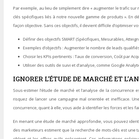
Par exemple, au lieu de simplement dire « augmenter le trafic sur m
clés spécifiques liés à notre nouvelle gamme de produits ». En 
façon objective. Sans ces objectifs, il devient difficile d’optimiser
Définir des objectifs SMART (Spécifiques, Mesurables, Atteign
Exemples d’objectifs : Augmenter le nombre de leads qualifiés
Choisir les KPIs pertinents : Taux de conversion, Coût par Acqu
Utiliser des outils de suivi et d’analyse, comme Google Analyt
IGNORER L’ÉTUDE DE MARCHÉ ET L’A
Sous-estimer l’étude de marché et l’analyse de la concurrence e
risquez de lancer une campagne mal orientée et inefficace. Une
concurrence, quant à elle, vous aide à identifier les forces et les 
En menant une étude de marché approfondie, vous pouvez identifie
des marketeurs estiment que la recherche de mots-clés est une tac
ciblent et les offres qu’ils présentent. Ces informations préci