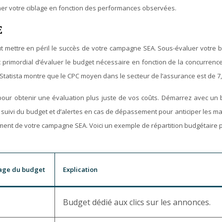
ner votre ciblage en fonction des performances observées.
E
ut mettre en péril le succès de votre campagne SEA. Sous-évaluer votre b
c primordial d’évaluer le budget nécessaire en fonction de la concurren
Statista montre que le CPC moyen dans le secteur de l’assurance est de 7,0
A pour obtenir une évaluation plus juste de vos coûts. Démarrez avec u
ivi du budget et d’alertes en cas de dépassement pour anticiper les ma
ement de votre campagne SEA. Voici un exemple de répartition budgétaire po
age du budget
Explication
Budget dédié aux clics sur les annonces.