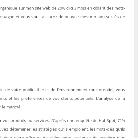
 organique sur mon site web de 20% d’ici 3 mois en ciblant des mots-
e campagne et vous vous assurez de pouvoir mesurer son succès de
 de votre public cible et de l’environnement concurrentiel, vous
s et les préférences de vos clients potentiels. L’analyse de la
r le marché.
her vos produits ou services. D’après une enquête de HubSpot, 72%
z déterminer les stratégies qu’ils emploient, les mots-clés qu’ils
ulariser votre offre et de cibler votre audience de manière plus