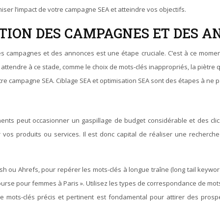
ser l’impact de votre campagne SEA et atteindre vos objectifs.
ATION DES CAMPAGNES ET DES 
on des campagnes et des annonces est une étape cruciale. C’est à ce mom
ttendre à ce stade, comme le choix de mots-clés inappropriés, la piètre 
otre campagne SEA. Ciblage SEA et optimisation SEA sont des étapes à ne p
nents peut occasionner un gaspillage de budget considérable et des clic
vos produits ou services. Il est donc capital de réaliser une recherche 
 ou Ahrefs, pour repérer les mots-clés à longue traîne (long tail keywor
 course pour femmes à Paris ». Utilisez les types de correspondance de mot
e mots-clés précis et pertinent est fondamental pour attirer des prospe