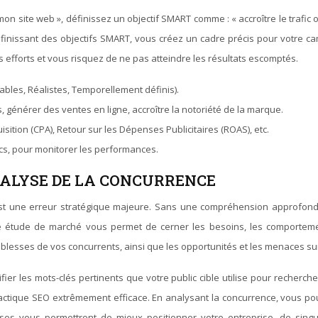
on site web », définissez un objectif SMART comme : « accroître le trafic
définissant des objectifs SMART, vous créez un cadre précis pour votr
 vos efforts et vous risquez de ne pas atteindre les résultats escomptés.
ables, Réalistes, Temporellement définis).
, générer des ventes en ligne, accroître la notoriété de la marque.
isition (CPA), Retour sur les Dépenses Publicitaires (ROAS), etc.
ics, pour monitorer les performances.
NALYSE DE LA CONCURRENCE
st une erreur stratégique majeure. Sans une compréhension approfondie
 étude de marché vous permet de cerner les besoins, les comportement
faiblesses de vos concurrents, ainsi que les opportunités et les menaces su
r les mots-clés pertinents que votre public cible utilise pour recherc
tique SEO extrêmement efficace. En analysant la concurrence, vous pouve
euses vous permettront de mieux positionner votre entreprise, de sing