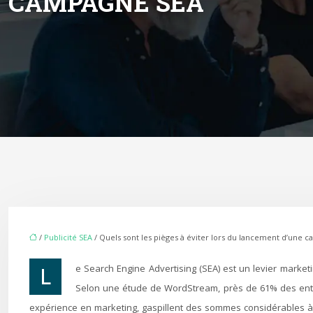
CAMPAGNE SEA
/
Publicité SEA
/ Quels sont les pièges à éviter lors du lancement d’une 
Le Search Engine Advertising (SEA) est un levier marketing puissant, mais il peut rapidement se transformer en un véritable gouffre financier si vous ne prenez pas les précautions nécessaires.
Selon une étude de WordStream, près de 61% des entre
expérience en marketing, gaspillent des sommes considérables à 