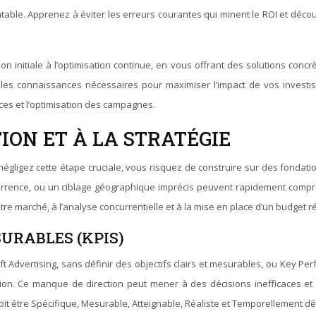
table. Apprenez à éviter les erreurs courantes qui minent le ROI et déc
ion initiale à l’optimisation continue, en vous offrant des solutions c
es connaissances nécessaires pour maximiser l’impact de vos investiss
ces et l’optimisation des campagnes.
TION ET À LA STRATÉGIE
négligez cette étape cruciale, vous risquez de construire sur des fondatio
urrence, ou un ciblage géographique imprécis peuvent rapidement compro
votre marché, à l’analyse concurrentielle et à la mise en place d’un budget ré
URABLES (KPIS)
Advertising, sans définir des objectifs clairs et mesurables, ou Key Per
on. Ce manque de direction peut mener à des décisions inefficaces et à
t être Spécifique, Mesurable, Atteignable, Réaliste et Temporellement déf