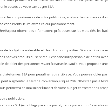
pour le succès de votre campagne SEA.
s et les comportements de votre public cible, analyser les tendances du 
 vos concurrents, leurs offres et leur positionnement.
hrefs) pour obtenir des informations précieuses sur les mots clés, les back
n de budget considérable et des clics non qualifiés. Si vous ciblez u
s par vos produits ou services. Il est donc indispensable de définir avec
tile de cibler des personnes vivant à Marseille, sauf si vous proposez une 
es plateformes SEA pour peaufiner votre ciblage. Vous pouvez cibler pa
peut augmenter le taux de conversion jusqu’à 20%. N’hésitez pas à teste
s permettra de maximiser l’impact de votre budget et d’attirer des prospe
otre public cible.
ateformes SEA (ex: ciblage par code postal, par rayon autour d’une adress