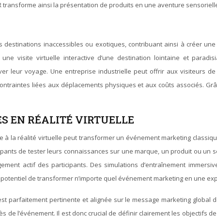
transforme ainsi la présentation de produits en une aventure sensorielle
 des destinations inaccessibles ou exotiques, contribuant ainsi à créer
ne visite virtuelle interactive d’une destination lointaine et paradi
r leur voyage. Une entreprise industrielle peut offrir aux visiteurs de
contraintes liées aux déplacements physiques et aux coûts associés. Grâ
S EN RÉALITÉ VIRTUELLE
ce à la réalité virtuelle peut transformer un événement marketing class
ipants de tester leurs connaissances sur une marque, un produit ou un s
gement actif des participants. Des simulations d’entraînement immersiv
potentiel de transformer n’importe quel événement marketing en une expéri
le est parfaitement pertinente et alignée sur le message marketing global 
 de l’événement. Il est donc crucial de définir clairement les objectifs d