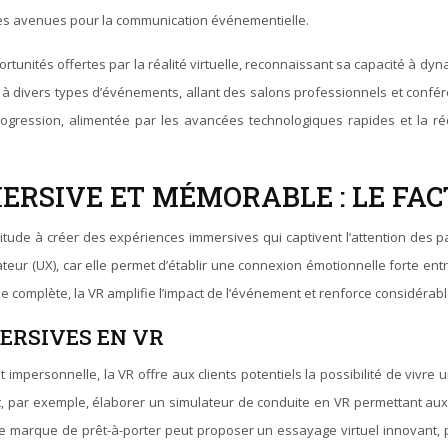
es avenues pour la communication événementielle.
tunités offertes par la réalité virtuelle, reconnaissant sa capacité à d
 à divers types d’événements, allant des salons professionnels et confér
 progression, alimentée par les avancées technologiques rapides et la 
ERSIVE ET MÉMORABLE : LE FA
itude à créer des expériences immersives qui captivent l’attention des pa
isateur (UX), car elle permet d’établir une connexion émotionnelle forte en
e complète, la VR amplifie l’impact de l’événement et renforce considérab
ERSIVES EN VR
mpersonnelle, la VR offre aux clients potentiels la possibilité de vivre u
, par exemple, élaborer un simulateur de conduite en VR permettant au
ne marque de prêt-à-porter peut proposer un essayage virtuel innovant, p