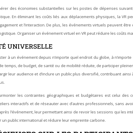
générer des économies substantielles sur les postes de dépenses suivant
gistique. En éliminant les coûts liés aux déplacements physiques, la VR
engagement et l’interaction. De plus, les événements virtuels peuvent êt
ogistique. Organiser un événement virtuel en VR peut réduire les coûts ma
ITÉ UNIVERSELLE
onnecter à un événement depuis n’importe quel endroit du globe, à n’impo
temps, de budget, de santé ou de mobilité réduite, de participer pleinem
largir leur audience et d’inclure un public plus diversifié, contribuant ains
us.
 surmonter les contraintes géographiques et budgétaires est celui des 
teliers interactifs et de réseauter avec d’autres professionnels, sans av
après l’événement, leur permettant ainsi de revoir les sessions qui les 
 un public international et réduire leur empreinte carbone.