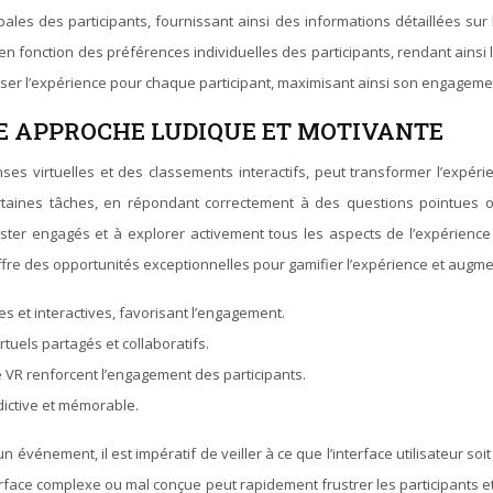
rbales des participants, fournissant ainsi des informations détaillées su
en fonction des préférences individuelles des participants, rendant ainsi 
liser l’expérience pour chaque participant, maximisant ainsi son engageme
NE APPROCHE LUDIQUE ET MOTIVANTE
nses virtuelles et des classements interactifs, peut transformer l’expér
taines tâches, en répondant correctement à des questions pointues ou 
ster engagés et à explorer activement tous les aspects de l’expérience
fre des opportunités exceptionnelles pour gamifier l’expérience et augme
s et interactives, favorisant l’engagement.
irtuels partagés et collaboratifs.
e VR renforcent l’engagement des participants.
dictive et mémorable.
un événement, il est impératif de veiller à ce que l’interface utilisateur soi
erface complexe ou mal conçue peut rapidement frustrer les participants et