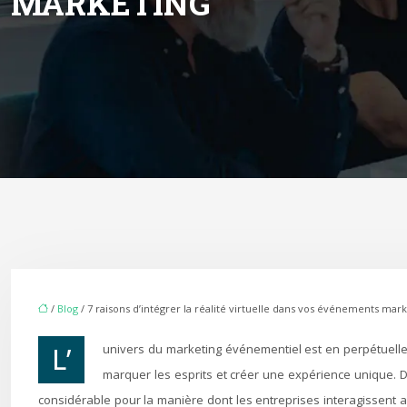
MARKETING
/
Blog
/ 7 raisons d’intégrer la réalité virtuelle dans vos événements mar
L’univers du marketing événementiel est en perpétuelle mutation, poussant les professionnels à innover sans cesse pour capter l’attention d’un public sollicité de toutes parts. L’objectif est clair :
marquer les esprits et créer une expérience unique. D
considérable pour la manière dont les entreprises interagissent 