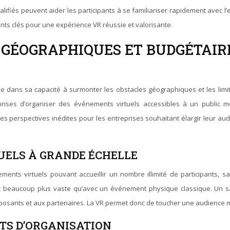
fiés peuvent aider les participants à se familiariser rapidement avec l’e
ents clés pour une expérience VR réussie et valorisante.
 GÉOGRAPHIQUES ET BUDGÉTAIRE
side dans sa capacité à surmonter les obstacles géographiques et les lim
rises d’organiser des événements virtuels accessibles à un public mon
 perspectives inédites pour les entreprises souhaitant élargir leur a
UELS À GRANDE ÉCHELLE
énements virtuels pouvant accueillir un nombre illimité de participants,
ic beaucoup plus vaste qu’avec un événement physique classique. Un sal
 exposants et aux partenaires. La VR permet donc de toucher une audience m
TS D’ORGANISATION